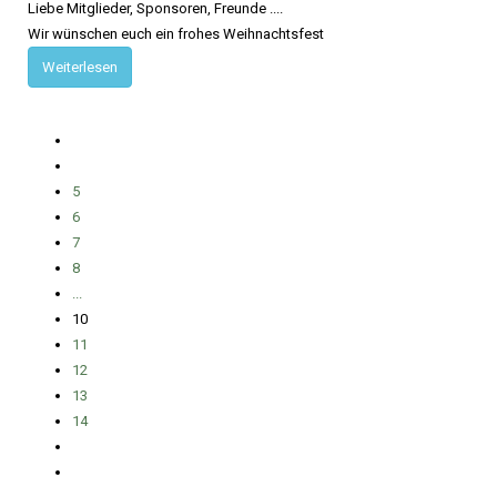
Liebe Mitglieder, Sponsoren, Freunde ....
Wir wünschen euch ein frohes Weihnachtsfest
Weiterlesen
5
6
7
8
...
10
11
12
13
14