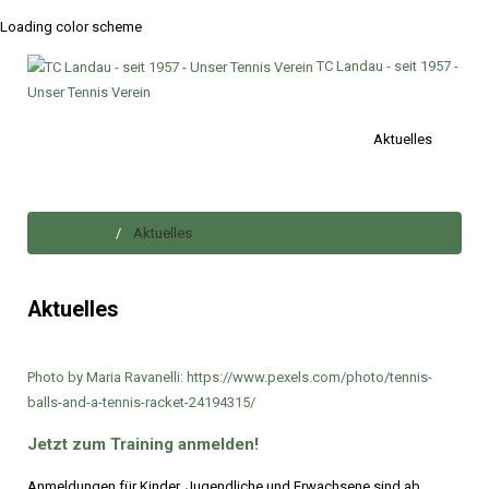
Loading color scheme
TC Landau - seit 1957 -
Unser Tennis Verein
Aktuelles
Startseite
Aktuelles
Aktuelles
Photo by Maria Ravanelli: https://www.pexels.com/photo/tennis-
balls-and-a-tennis-racket-24194315/
Jetzt
zum
Training
anmelden!
Anmeldungen für Kinder, Jugendliche und Erwachsene sind ab