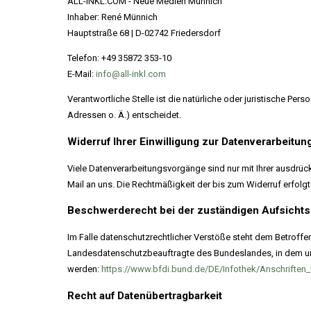
ALL-INKL.COM - Neue Medien Münnich
Inhaber: René Münnich
Hauptstraße 68 | D-02742 Friedersdorf
Telefon: +49 35872 353-10
E-Mail:
info@all-inkl.com
Verantwortliche Stelle ist die natürliche oder juristische P
Adressen o. Ä.) entscheidet.
Widerruf Ihrer Einwilligung zur Datenverarbeitun
Viele Datenverarbeitungsvorgänge sind nur mit Ihrer ausdrückli
Mail an uns. Die Rechtmäßigkeit der bis zum Widerruf erfolg
Beschwerderecht bei der zuständigen Aufsicht
Im Falle datenschutzrechtlicher Verstöße steht dem Betroff
Landesdatenschutzbeauftragte des Bundeslandes, in dem un
werden:
https://www.bfdi.bund.de/DE/Infothek/Anschriften_
Recht auf Datenübertragbarkeit