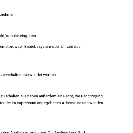
ntnehmen.
taktformular eingeben.
ternetbrowser, Betriebssystem oder Uhrzeit des
utzerverhaltens verwendet werden.
u erhalten. Sie haben außerdem ein Recht, die Berichtigung,
unter der im Impressum angegebenen Adresse an uns wenden.
annten Analyseprogrammen. Die Analyse Ihres Surf-