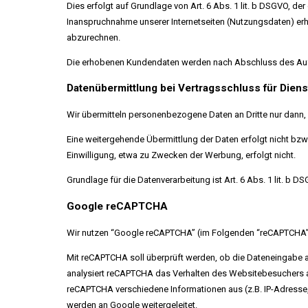
Dies erfolgt auf Grundlage von Art. 6 Abs. 1 lit. b DSGVO, d
Inanspruchnahme unserer Internetseiten (Nutzungsdaten) erhe
abzurechnen.
Die erhobenen Kundendaten werden nach Abschluss des Auft
Datenübermittlung bei Vertragsschluss für Dienst
Wir übermitteln personenbezogene Daten an Dritte nur dann,
Eine weitergehende Übermittlung der Daten erfolgt nicht bzw
Einwilligung, etwa zu Zwecken der Werbung, erfolgt nicht.
Grundlage für die Datenverarbeitung ist Art. 6 Abs. 1 lit. b 
Google reCAPTCHA
Wir nutzen “Google reCAPTCHA” (im Folgenden “reCAPTCHA”) a
Mit reCAPTCHA soll überprüft werden, ob die Dateneingabe a
analysiert reCAPTCHA das Verhalten des Websitebesuchers a
reCAPTCHA verschiedene Informationen aus (z.B. IP-Adresse
werden an Google weitergeleitet.