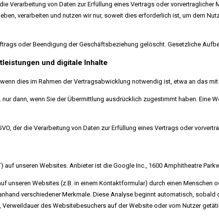
er die Verarbeitung von Daten zur Erfüllung eines Vertrags oder vorvertraglic
ben, verarbeiten und nutzen wir nur, soweit dies erforderlich ist, um dem N
rags oder Beendigung der Geschäftsbeziehung gelöscht. Gesetzliche Aufbew
leistungen und digitale Inhalte
 wenn dies im Rahmen der Vertragsabwicklung notwendig ist, etwa an das mit 
. nur dann, wenn Sie der Übermittlung ausdrücklich zugestimmt haben. Eine We
DSGVO, der die Verarbeitung von Daten zur Erfüllung eines Vertrags oder vorver
uf unseren Websites. Anbieter ist die Google Inc., 1600 Amphitheatre Parkw
uf unseren Websites (z.B. in einem Kontaktformular) durch einen Menschen od
nhand verschiedener Merkmale. Diese Analyse beginnt automatisch, sobald de
, Verweildauer des Websitebesuchers auf der Website oder vom Nutzer getät