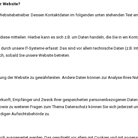
er Website?
 Websitebetreiber. Dessen Kontaktdaten im folgenden unten stehenden Text e
ese mitteilen. Hierbei kann es sich z.B. um Daten handeln, die Sie in ein Kon
rch unsere IT-Systeme erfasst. Das sind vor allem technische Daten (z.B. In
ch, sobald Sie unsere Website betreten.
tellung der Website zu gewährleisten. Andere Daten können zur Analyse Ihres N
Herkunft, Empfänger und Zweck Ihrer gespeicherten personenbezogenen Daten z
sowie zu weiteren Fragen zum Thema Datenschutz können Sie sich jederzeit 
ndigen Aufsichtsbehörde zu.
tisch ausgewertet werden. Das geschieht vor allem mit Cookies und mit sogen