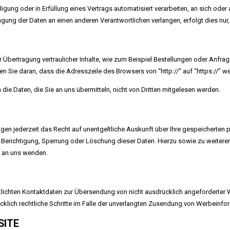
lligung oder in Erfüllung eines Vertrags automatisiert verarbeiten, an sich od
gung der Daten an einen anderen Verantwortlichen verlangen, erfolgt dies nur,
Übertragung vertraulicher Inhalte, wie zum Beispiel Bestellungen oder Anfrage
n Sie daran, dass die Adresszeile des Browsers von “http://” auf “https://” w
die Daten, die Sie an uns übermitteln, nicht von Dritten mitgelesen werden.
en jederzeit das Recht auf unentgeltliche Auskunft über Ihre gespeicherte
f Berichtigung, Sperrung oder Löschung dieser Daten. Hierzu sowie zu weit
e an uns wenden.
ichten Kontaktdaten zur Übersendung von nicht ausdrücklich angeforderter W
ücklich rechtliche Schritte im Falle der unverlangten Zusendung von Werbeinfo
SITE